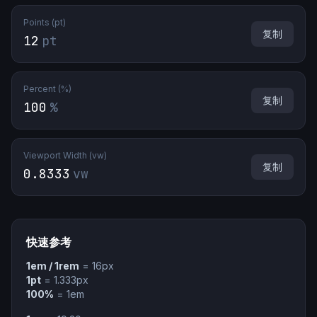
Points (pt)
复制
12
pt
Percent (%)
复制
100
%
Viewport Width (vw)
复制
0.8333
vw
快速参考
1em / 1rem
=
16
px
1pt
= 1.333px
100%
= 1em