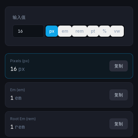
输入值
px
em
rem
pt
%
vw
Pixels (px)
复制
16
px
Em (em)
复制
1
em
Root Em (rem)
复制
1
rem