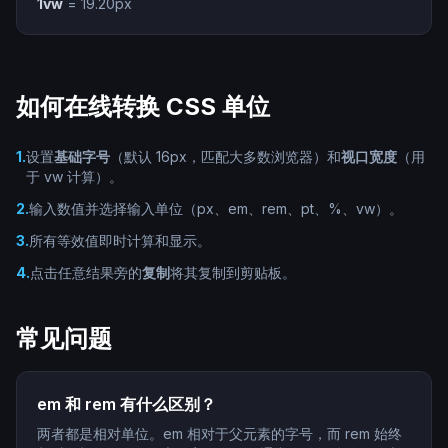
1vw
=
19.20
px
如何在线转换 CSS 单位
1
.
设置
基础字号
（默认 16px，匹配大多数浏览器）和
视口宽度
（用
于 vw 计算）。
2
.
输入数值并选择输入单位（px、em、rem、pt、%、vw）。
3
.
所有等效值即时计算和显示。
4
.
点击任意结果旁的
复制
将其复制到剪贴板。
常见问题
em 和 rem 有什么区别？
两者都是相对单位。em 相对于父元素的字号，而 rem 始终