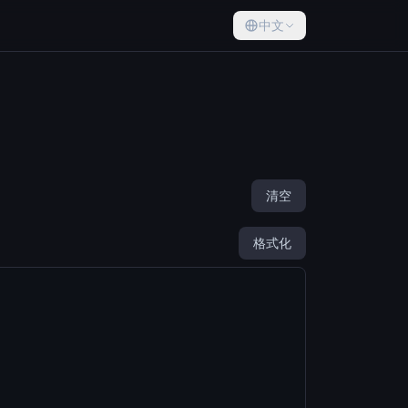
中文
清空
格式化