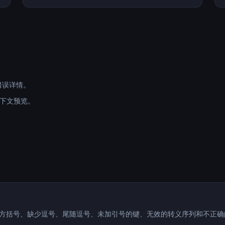
错误详情。
下文预览。
。
号/方括号、缺少逗号、尾随逗号、未加引号的键、无效的转义序列和不正