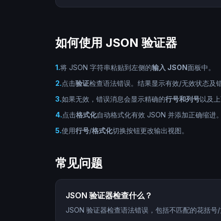
如何使用 JSON 验证器
1
.
将 JSON 字符串粘贴到左侧的
输入 JSON
面板中。
2
.
点击
验证
检查语法错误。结果显示有效/无效状态及
3
.
如果无效，错误消息会显示精确的
行号和列号
以及上
4
.
点击
格式化
自动格式化有效 JSON 并添加正确缩进
5
.
使用
行号
/
格式化
切换按钮更改输出视图。
常见问题
JSON 验证器检查什么？
JSON 验证器检查语法错误，包括不匹配的花括