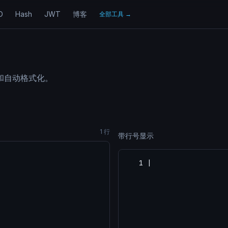
D
Hash
JWT
博客
全部工具
→
号和自动格式化。
1
行
带行号显示