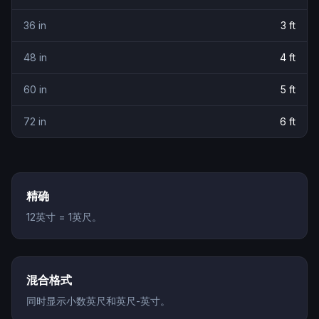
36
in
3
ft
48
in
4
ft
60
in
5
ft
72
in
6
ft
精确
12英寸 = 1英尺。
混合格式
同时显示小数英尺和英尺-英寸。