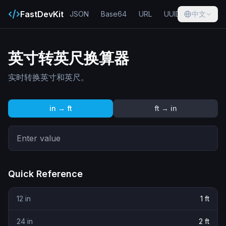
FastDevKit
JSON
Base64
URL
UUID
中文
Hash
英寸转英尺换算器
实时转换英寸和英尺。
in → ft
ft → in
Quick Reference
12
in
1
ft
24
in
2
ft