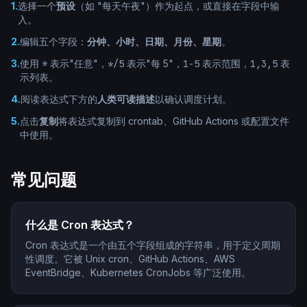
1
.
选择一个
预设
（如 "每天午夜"）作为起点，或直接在字段中输
入。
2
.
编辑五个字段：
分钟、小时、日期、月份、星期
。
3
.
使用
*
表示"任意"，
*/5
表示"每 5"，
1-5
表示范围，
1,3,5
表
示列表。
4
.
阅读表达式下方的
人类可读描述
以确认调度计划。
5
.
点击
复制
将表达式复制到 crontab、GitHub Actions 或配置文件
中使用。
常见问题
什么是 Cron 表达式？
Cron 表达式是一个由五个字段组成的字符串，用于定义周期
性调度。它被 Unix cron、GitHub Actions、AWS
EventBridge、Kubernetes CronJobs 等广泛使用。