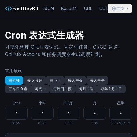
FastDevKit
JSON
Base64
URL
UUID
中文
Hash
Cron 表达式生成器
可视化构建 Cron 表达式。为定时任务、CI/CD 管道、
GitHub Actions 和任务调度器生成调度计划。
常用预设
每分钟
每 5 分钟
每小时
每天午夜
每天中午
工作日 9 点
每周一
每周日午夜
每月 1 号
每年 1 月 1 日
分钟
小时
日 (月)
月
星期
0–59
0–23
1–31
1–12
0–6 Sun=0