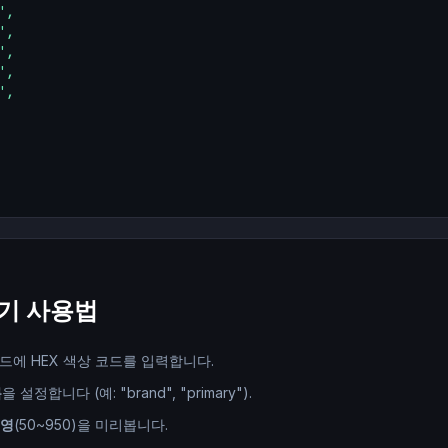
,

,

,

,

,

생성기 사용법
드에 HEX 색상 코드를 입력합니다.
름
을 설정합니다 (예: "brand", "primary").
음영
(50~950)을 미리봅니다.