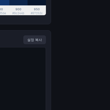
00
900
950
356e
#0c244b
#07152c
설정 복사