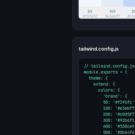
50
100
2
#f3f6fc
#e3ebf7
#c0
tailwind.config.js
// tailwind.config.js

module.exports = {

  theme: {

    extend: {

      colors: {

        'brand': {

        50: '#f3f6fc',
        100: '#e3ebf7'
        200: '#c0d5f7'
        300: '#92b6f1'
        400: '#538ce9'
        500: '#0b64f4'