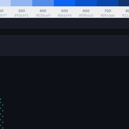
00
300
400
500
600
700
8
d5f7
#92b6f1
#538ce9
#0b64f4
#0954cd
#0846ab
#11


,

,

,

,

,
