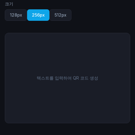
크기
128
px
256
px
512
px
텍스트를 입력하여 QR 코드 생성