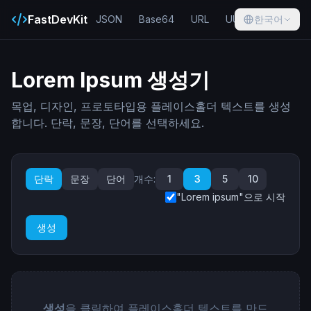
FastDevKit
JSON
Base64
URL
UUID
한국어
Hash
Lorem Ipsum 생성기
목업, 디자인, 프로토타입용 플레이스홀더 텍스트를 생성
합니다. 단락, 문장, 단어를 선택하세요.
단락
문장
단어
개수
:
1
3
5
10
"Lorem ipsum"으로 시작
생성
생성
을 클릭하여 플레이스홀더 텍스트를 만드