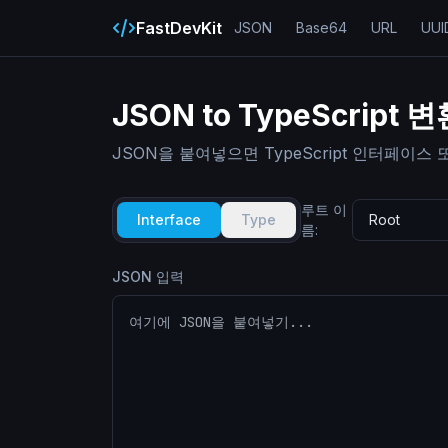
FastDevKit
JSON
Base64
URL
UUI
JSON to TypeScript 
JSON을 붙여넣으면 TypeScript 인터페이
루트 이
Interface
Type
름
:
JSON 입력