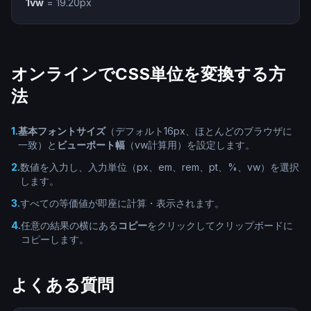
1vw
=
19.20
px
オンラインでCSS単位を変換する方
法
1
.
基本フォントサイズ
（デフォルト16px、ほとんどのブラウザに
一致）と
ビューポート幅
（vw計算用）を設定します。
2
.
数値を入力し、入力単位（px、em、rem、pt、%、vw）を選択
します。
3
.
すべての等価値が即座に計算・表示されます。
4
.
任意の結果の横にある
コピー
をクリックしてクリップボードに
コピーします。
よくある質問