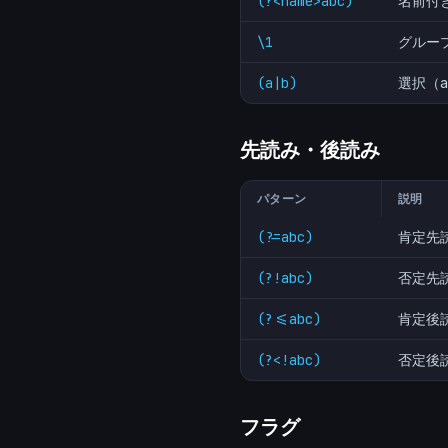
(?<name>abc)
名前付
\1
グルー
(a|b)
選択（
先読み・後読み
パターン
説明
(?=abc)
肯定先
(?!abc)
否定先
(?<=abc)
肯定後
(?<!abc)
否定後
フラグ