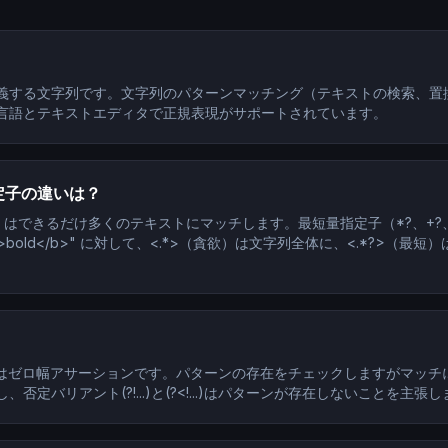
？
義する文字列です。文字列のパターンマッチング（テキストの検索、置
言語とテキストエディタで正規表現がサポートされています。
定子の違いは？
}）はできるだけ多くのテキストにマッチします。最短量指定子（*?、+?、
bold</b>" に対して、<.*>（貪欲）は文字列全体に、<.*?>（最短）
?<=...)はゼロ幅アサーションです。パターンの存在をチェックしますがマ
定バリアント(?!...)と(?<!...)はパターンが存在しないことを主張