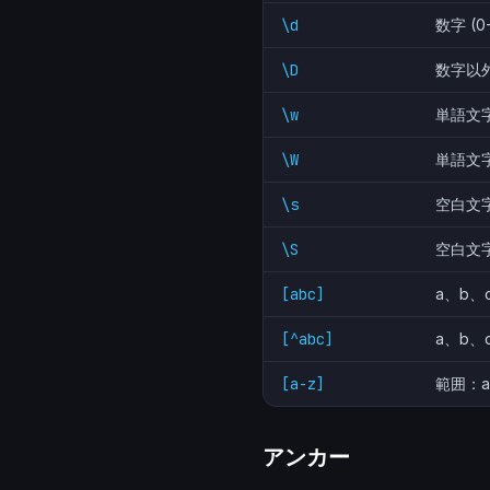
\d
数字 (0
\D
数字以
\w
単語文字 (
\W
単語文
\s
空白文
\S
空白文
[abc]
a、b、
[^abc]
a、b、
[a-z]
範囲：a
アンカー