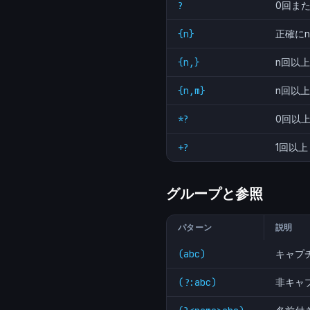
?
0回ま
{n}
正確に
{n,}
n回以上
{n,m}
n回以
*?
0回以
+?
1回以
グループと参照
パターン
説明
(abc)
キャプ
(?:abc)
非キャ