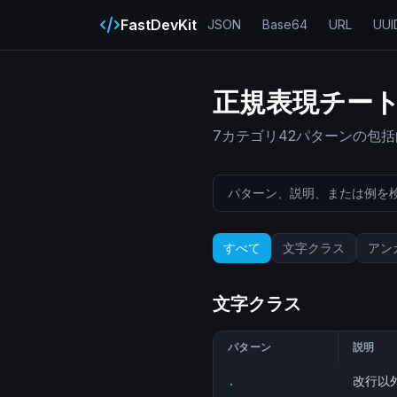
FastDevKit
JSON
Base64
URL
UUI
正規表現チー
7カテゴリ42パターンの包
すべて
文字クラス
アン
文字クラス
パターン
説明
.
改行以