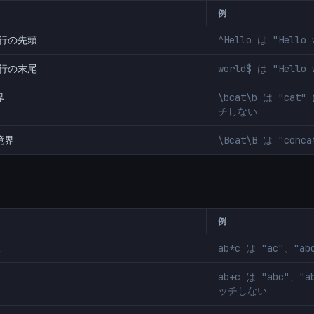
例
/行の先頭
^Hello は "Hello
/行の末尾
world$ は "Hello
界
\bcat\b は "ca
チしない
境界
\Bcat\B は "conc
例
上
ab*c は "ac"、"a
ab+c は "abc"、
ッチしない