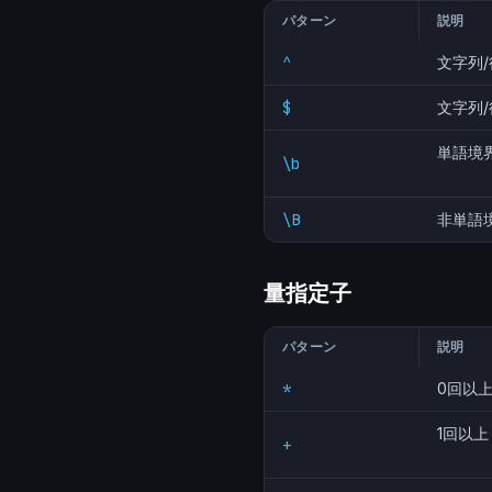
パターン
説明
^
文字列
$
文字列
単語境
\b
\B
非単語
量指定子
パターン
説明
*
0回以
1回以上
+