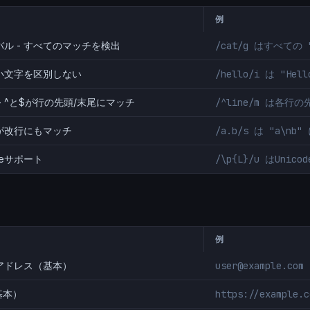
例
ル - すべてのマッチを検出
/cat/g はすべての 
小文字を区別しない
/hello/i は "He
- ^と$が行の先頭/末尾にマッチ
/^line/m は各行
が改行にもマッチ
/a.b/s は "a\nb
odeサポート
/\p{L}/u はUni
例
アドレス（基本）
user@example.com
基本）
https://example.c