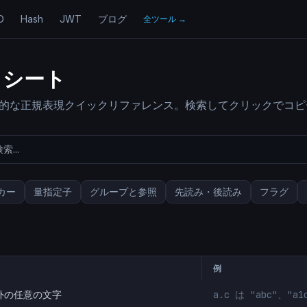
D
Hash
JWT
ブログ
全ツール
→
トシート
括的な正規表現クイックリファレンス。検索してクリックでコピ
カー
量指定子
グループと参照
先読み・後読み
フラグ
例
外の任意の文字
a.c は "abc"、"a