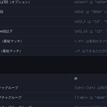
たは1回（オプション）
colou?r は "col
n回
\d{4} は "2024"
\d{2,} は "12"、
上m回以下
\d{2,4} は "12"
上（最短マッチ）
<.*?> は最初のタ
上（最短マッチ）
.+? はできるだけ
例
チャグループ
(\d+)-(\d+) 
プチャグループ
(?:ab)+ は "aba