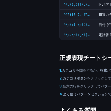
^\d{1,3}(\.\d{1,3}){3}$
IPv4
^#?([0-9a-fA-F]{3}|[0-9a-fA-F]{6})$
16進カ
^\d{4}-\d{2}-\d{2}$
日付 (Y
^\+?\d{1,3}[-.\s]?\d{4,14}$
電話番
正規表現チートシ
1
.
カテゴリを閲覧するか、
検索バ
2
.
カテゴリボタン
をクリックし
3
.
任意の行をクリックして
パタ
4
.
よく使うパターン
セクションで
よくある質問