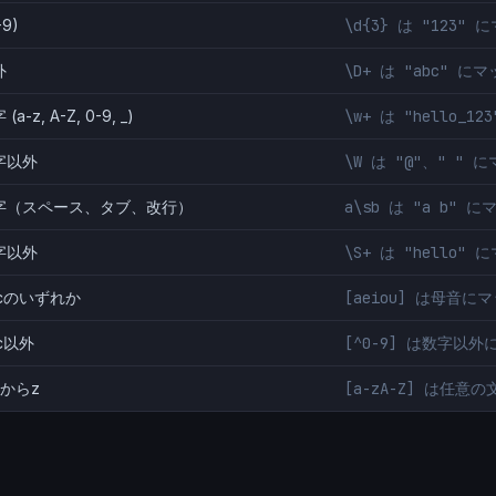
-9)
\d{3} は "123" 
外
\D+ は "abc" に
a-z, A-Z, 0-9, _)
\w+ は "hello_1
字以外
\W は "@"、" " 
字（スペース、タブ、改行）
a\sb は "a b" に
字以外
\S+ は "hello" 
cのいずれか
[aeiou] は母音に
c以外
[^0-9] は数字以外
からz
[a-zA-Z] は任意