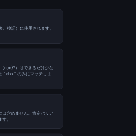
換、検証）に使用されます。
{n,m}?）はできるだけ少な
は "<b>" のみにマッチしま
ッチには含めません。肯定バリア
します。