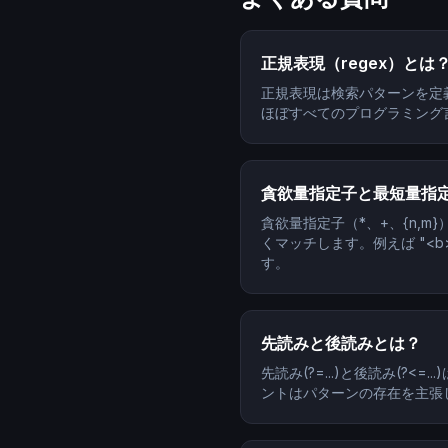
正規表現（regex）とは
正規表現は検索パターンを定
ほぼすべてのプログラミング
貪欲量指定子と最短量指
貪欲量指定子（*、+、{n,m
くマッチします。例えば "<b>
す。
先読みと後読みとは？
先読み(?=...)と後読み(
ントはパターンの存在を主張し、否