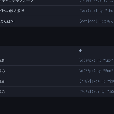
きキャプチャグループ
(?<year>\d{4})
プ1への後方参照
(\w+)\s\1 は "t
aまたはb）
(cat|dog) はど
例
読み
\d(?=px) は "5p
読み
\d(?!px) は "5e
読み
(?<=\$)\d+ は "$
読み
(?<!\$)\d+ は "