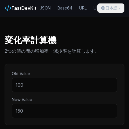
FastDevKit
JSON
Base64
URL
UUID
日本語
Hash
変化率計算機
2つの値の間の増加率・減少率を計算します。
Old Value
New Value