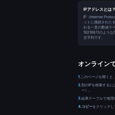
IPアドレスとは
IP（Internet 
ットに接続された
れる一意の数値ラベ
192.168.1.1の
文字列です。
オンラインで
1
.
このページを開くと
2
.
別のIPを検索する
ー）。
3
.
結果テーブルで地理
4
.
コピー
をクリックし