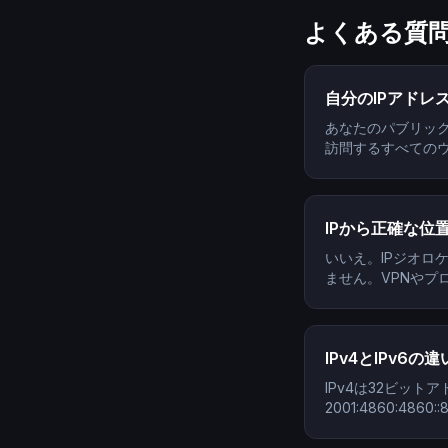
よくある質
自分のIPアドレ
あなたのパブリック
訪問するすべての
IPから正確な位
いいえ。IPジオ
ません。VPNやプ
IPv4とIPv6の
IPv4は32ビットア
2001:4860:4