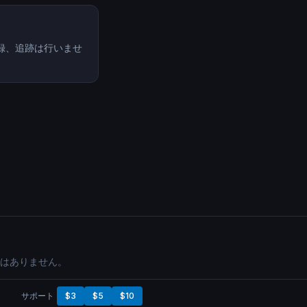
、記録、追跡は行いませ
はありません。
サポート
$3
$5
$10