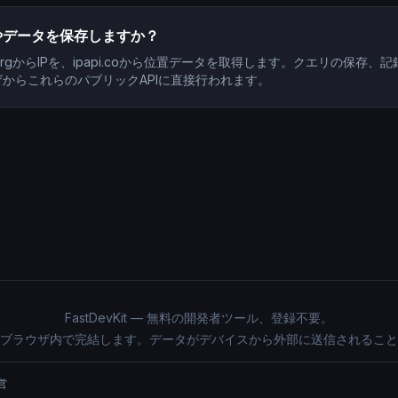
やデータを保存しますか？
y.orgからIPを、ipapi.coから位置データを取得します。クエリの保存
からこれらのパブリックAPIに直接行われます。
FastDevKit — 無料の開発者ツール、登録不要。
ブラウザ内で完結します。データがデバイスから外部に送信されること
営