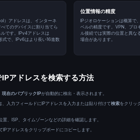
？
位置情報の精度
Protocol）アドレスは、インターネ
IPジオロケーションは概算で
すべてのデバイスに割り当てら
ベルの精度です。VPN、プロ
ルです。IPv4アドレスは
ル接続では実際の位置と異な
ような形式で、IPv6はより長い16進数
場合があります。
IPアドレスを検索する方法
、
現在のパブリックIP
が自動的に検出・表示されます。
には、入力フィールドにIPアドレスを入力または貼り付けて
検索
をクリック
位置、ISP、タイムゾーンなどの詳細を確認します。
てIPアドレスをクリップボードにコピーします。