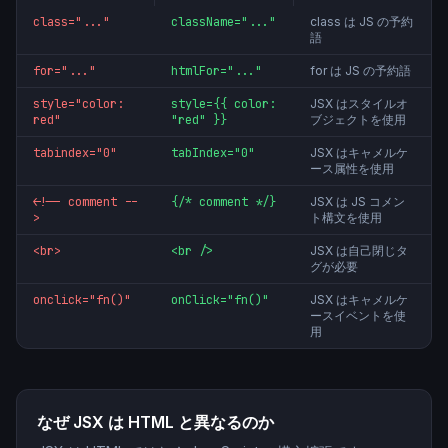
class="..."
className="..."
class は JS の予約
語
for="..."
htmlFor="..."
for は JS の予約語
style="color:
style={{ color:
JSX はスタイルオ
red"
"red" }}
ブジェクトを使用
tabindex="0"
tabIndex="0"
JSX はキャメルケ
ース属性を使用
<!-- comment --
{/* comment */}
JSX は JS コメン
>
ト構文を使用
<br>
<br />
JSX は自己閉じタ
グが必要
onclick="fn()"
onClick="fn()"
JSX はキャメルケ
ースイベントを使
用
なぜ JSX は HTML と異なるのか