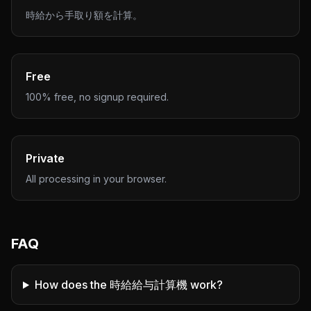
時給から手取り額を計算。
Free
100% free, no signup required.
Private
All processing in your browser.
FAQ
How does the 時給給与計算機 work?