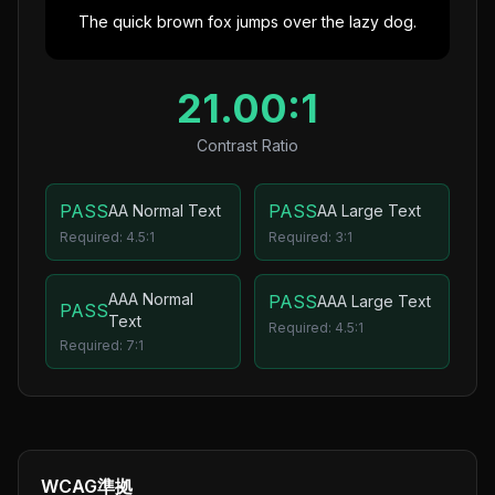
The quick brown fox jumps over the lazy dog.
21.00
:1
Contrast Ratio
PASS
PASS
AA Normal Text
AA Large Text
Required:
4.5:1
Required:
3:1
AAA Normal
PASS
AAA Large Text
PASS
Text
Required:
4.5:1
Required:
7:1
WCAG準拠