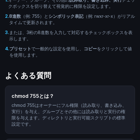
クボックスを切り替えて視覚的に権限を設定します。
2
.
8進数
（例: 755）と
シンボリック表記
（例: rwxr-xr-x）がリアル
タイムで更新されます。
3
.
または、3桁の8進数を入力して対応するチェックボックスを表
示します。
4
.
プリセット
で一般的な設定を使用し、
コピー
をクリックして値
を使用します。
よくある質問
chmod 755とは？
chmod 755はオーナーにフル権限（読み取り、書き込み、
実行）を与え、グループとその他には読み取りと実行の権
限を与えます。ディレクトリと実行可能スクリプトの標準
設定です。