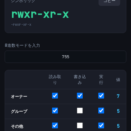
シンボリック
コピー
rwxr-xr-x
-
rwxr-xr-x
8進数モードを入力
読み取
書き込
実
値
り
み
行
7
オーナー
5
グループ
5
その他